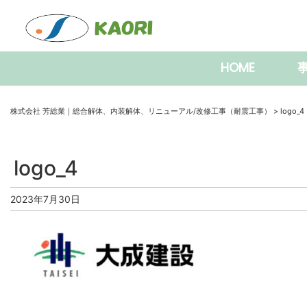
HOME
事
株式会社 芳総業｜総合解体、内装解体、リニューアル/改修工事（耐震工事）
>
logo_4
logo_4
2023年7月30日