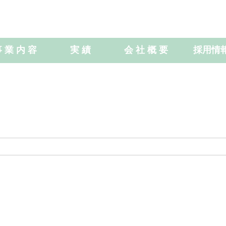
 業 内 容
実 績
会 社 概 要
採用情