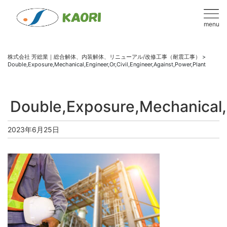
menu
株式会社 芳総業｜総合解体、内装解体、リニューアル/改修工事（耐震工事）
>
Double,Exposure,Mechanical,Engineer,Or,Civil,Engineer,Against,Power,Plant
Double,Exposure,Mechanical,E
2023年6月25日